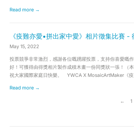
Read more →
《疫難亦愛•拼出家中愛》相片徵集比賽 -
May 15, 2022
投票競爭非常激烈，感謝各位嘅踴躍投票，支持你喜愛嘅作品
好！可獲得由得獎相片製作成積木畫一份同獎狀一張！（本
祝大家國際家庭日快樂。 YWCA X MosaicArtMake
Read more →
←
1