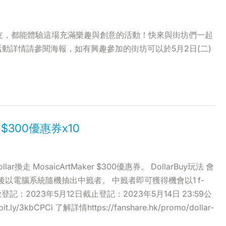
朋友，都能體驗這場充滿樂趣與創意的活動！快來與街坊們一起
動詳情請參閱海報，如有興趣參加的街坊可以於5月2日(二)
 送出$300優惠券x10
換走 MosaicArtMaker $300優惠券。 DollarBuy玩法 會
登記後以電腦系統隨機抽出中籤者。 中籤者即可獲得機會以1 f-
期 開放登記：2023年5月12日截止登記：2023年5月14日 23:59公
.ly/3kbCPCi 了解詳情https://fanshare.hk/promo/dollar-