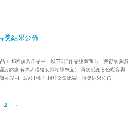
 得獎結果公佈
！ 15幅優秀作品中，以下3幅作品脫穎而出，獲得最多讚
星期內將有專人聯絡安排領獎事宜） 再次感謝各位嘅參與，
r《疫難亦愛•拼出家中愛》相片徵集比賽 - 得獎結果公佈！
2
→