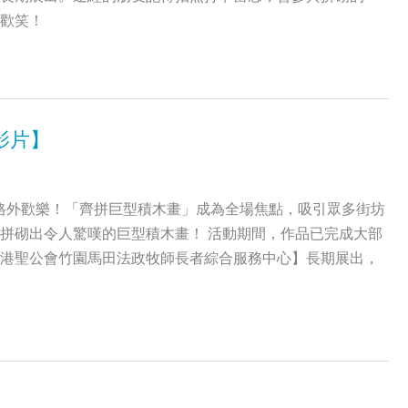
歡笑！
影片】
氛格外歡樂！「齊拼巨型積木畫」成為全場焦點，吸引眾多街坊
拼砌出令人驚嘆的巨型積木畫！ 活動期間，作品已完成大部
港聖公會竹園馬田法政牧師長者綜合服務中心】長期展出，