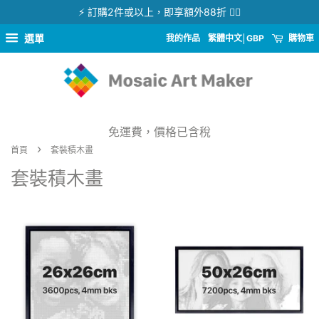
⚡ 訂購2件或以上，即享額外88折 👉🏻
選單
我的作品
繁體中文
GBP
購物車
免運費，價格已含稅
›
首頁
套裝積木畫
套裝積木畫