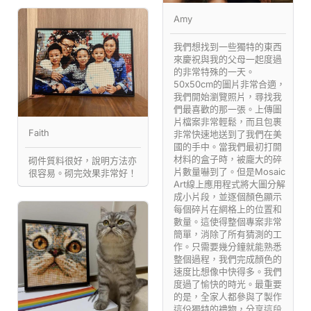
Amy
我們想找到一些獨特的東西
來慶祝與我的父母一起度過
的非常特殊的一天。
50x50cm的圖片非常合適，
我們開始瀏覽照片，尋找我
們最喜歡的那一張。上傳圖
片檔案非常輕鬆，而且包裹
Faith
非常快速地送到了我們在美
國的手中。當我們最初打開
材料的盒子時，被龐大的碎
砌件質料很好，說明方法亦
片數量嚇到了。但是Mosaic
很容易。砌完效果非常好！
Art線上應用程式將大圖分解
成小片段，並逐個顏色顯示
每個碎片在網格上的位置和
數量。這使得整個專案非常
簡單，消除了所有猜測的工
作。只需要幾分鐘就能熟悉
整個過程，我們完成顏色的
速度比想像中快得多。我們
度過了愉快的時光。最重要
的是，全家人都參與了製作
這份獨特的禮物，分享這段