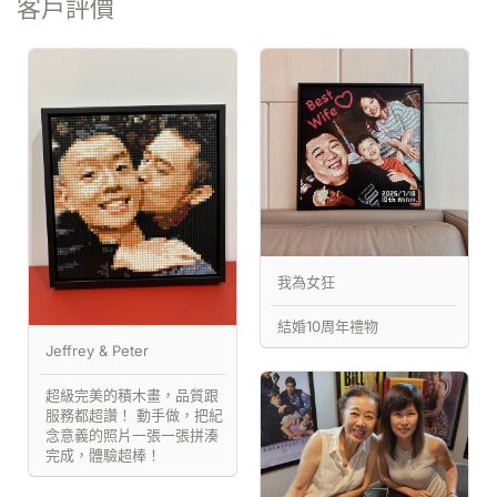
客戶評價
我為女狂
結婚10周年禮物
Jeffrey & Peter
超級完美的積木畫，品質跟
服務都超讚！ 動手做，把紀
念意義的照片一張一張拼湊
完成，體驗超棒！