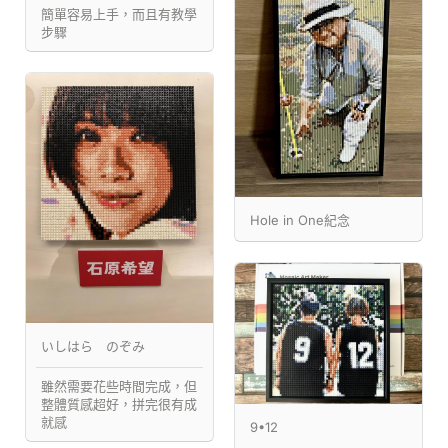
簡單容易上手，而且有教學
步驟
Hole in One紀念
いしはら のぞみ
雖然需要花些時間完成，但
整體質感超好，拼完很有成
就感
9•12