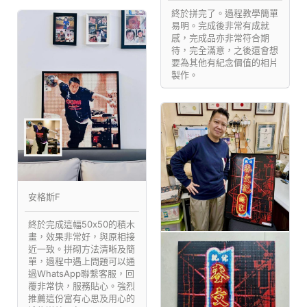
終於拼完了。過程教學簡單
易明。完成後非常有成就
感，完成品亦非常符合期
待，完全滿意，之後還會想
要為其他有紀念價值的相片
製作。
安格斯F
終於完成這幅50x50的積木
畫，效果非常好，與原相接
近一致。拼砌方法清晰及簡
單，過程中遇上問題可以通
過WhatsApp聯繫客服，回
覆非常快，服務貼心。強烈
推薦這份富有心思及用心的