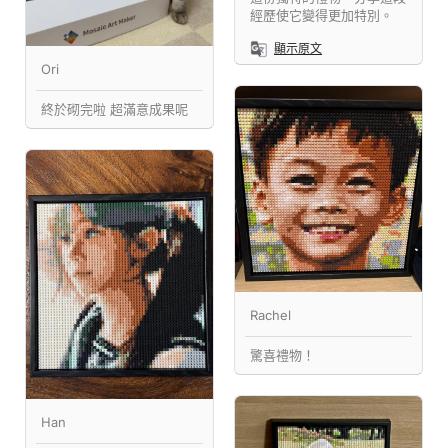
經歷使它變得更加特別。
顯示原文
Ori
終於砌完啦 超滿意成果呢
Rachel
驚喜禮物！
Han