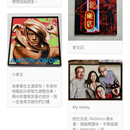
禮物送給朋友。
麥文記
小美女
效果實在太滿意啦！多謝你
哋嘅設計師幫忙調整效果，
積木和畫框質量也很好，我
一定會再次跟你們訂購
My family
終於完成 74x50cm 積木
畫，頭腦精靈咗，手眼協調
咗，Amazing ！😆