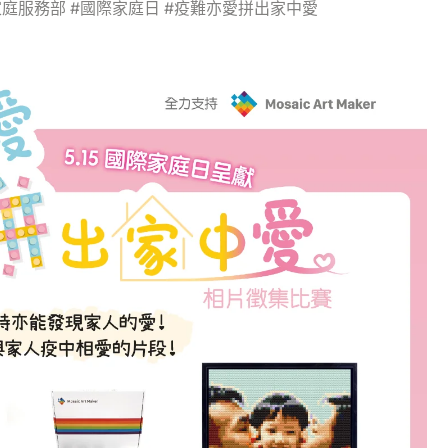
兒童及家庭服務部 #國際家庭日 #疫難亦愛拼出家中愛