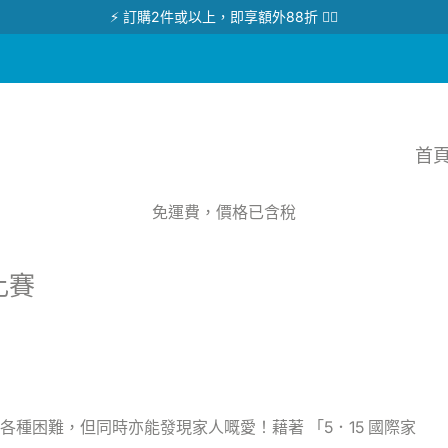
⚡ 訂購2件或以上，即享額外88折 👉🏻
首
免運費，價格已含稅
比賽
種困難，但同時亦能發現家人嘅愛！藉著 「5．15 國際家