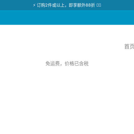
⚡ 订购2件或以上，即享额外88折 👉🏻
首
免运费，价格已含税