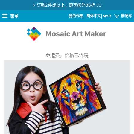
⚡ 订购2件或以上，即享额外88折 👉🏻
菜单
我的作品
简体中文
MYR
购物车
免运费，价格已含税