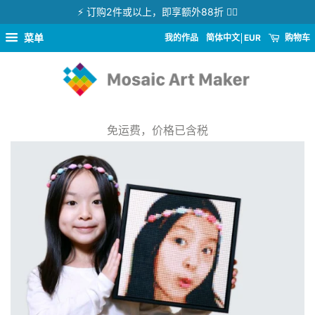
⚡ 订购2件或以上，即享额外88折 👉🏻
菜单
我的作品
简体中文
EUR
购物车
免运费，价格已含税