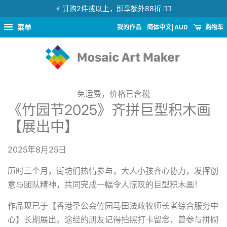
⚡ 订购2件或以上，即享额外88折 👉🏻
菜单
我的作品
简体中文
AUD
购物车
免运费，价格已含税
《竹园节2025》齐拼巨型积木画
【展出中】
2025年8月25日
历时三个月，街坊们热情参与，大人小孩齐心协力，发挥创
意与团队精神，共同完成一幅令人惊叹的巨型积木画！
作品现已于【香港圣公会竹园马田法政牧师长者综合服务中
心】长期展出。途经的朋友记得拍照打卡留念，曾参与拼砌