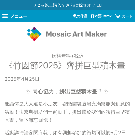
⚡ 2点以上購入でさらに12％オフ 👉🏻
メニュー
私の作品
日本語
MYR
カート
送料無料+税込
《竹園節2025》齊拼巨型積木畫
2025年4月25日
✨
同心協力，拼出巨型積木畫！
✨
無論你是大人還是小朋友，都能體驗這場充滿樂趣與創意的
活動！快來與街坊們一起動手，拼出屬於我們的獨特巨型積
木畫，留下難忘回憶！
活動詳情請參閱海報，如有興趣參加的街坊可以於5月2日