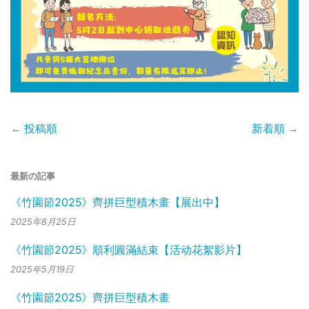
←
投稿順
新着順
→
最新の記事
《竹園節2025》齊拼巨型積木畫【展出中】
2025年8月25日
《竹園節2025》順利圓滿結束【活动花絮影片】
2025年5月19日
《竹園節2025》齊拼巨型積木畫