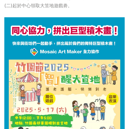
(二)起於中心領取大笪地遊戲劵。