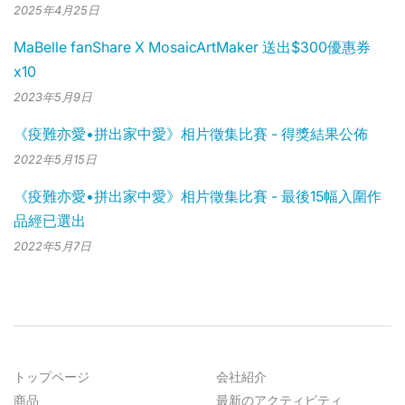
2025年4月25日
MaBelle fanShare X MosaicArtMaker 送出$300優惠券
x10
2023年5月9日
《疫難亦愛•拼出家中愛》相片徵集比賽 - 得獎結果公佈
2022年5月15日
《疫難亦愛•拼出家中愛》相片徵集比賽 - 最後15幅入圍作
品經已選出
2022年5月7日
トップページ
会社紹介
商品
最新のアクティビティ