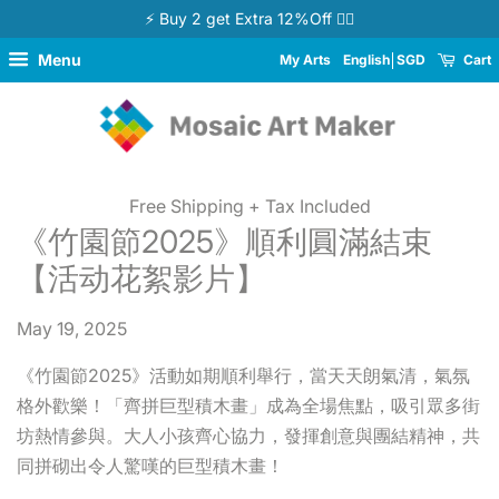
⚡ Buy 2 get Extra 12%Off 👉🏻
Menu
My Arts
English
SGD
Cart
Free Shipping + Tax Included
《竹園節2025》順利圓滿結束
【活动花絮影片】
May 19, 2025
《竹園節2025》活動如期順利舉行，當天天朗氣清，氣氛
格外歡樂！「齊拼巨型積木畫」成為全場焦點，吸引眾多街
坊熱情參與。大人小孩齊心協力，發揮創意與團結精神，共
同拼砌出令人驚嘆的巨型積木畫！