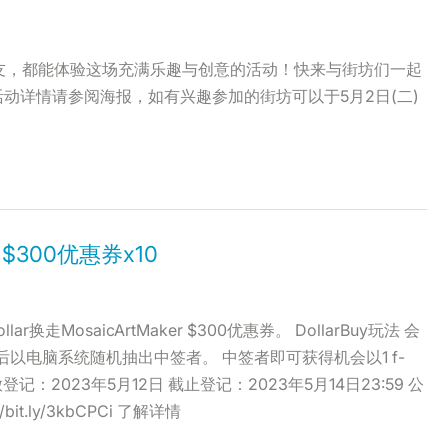
朋友，都能体验这场充满乐趣与创意的活动！快来与街坊们一起
动详情请参阅海报，如有兴趣参加的街坊可以于5月2日(二)
 送出$300优惠券x10
换走MosaicArtMaker $300优惠券。 DollarBuy玩法 会
登记后以电脑系统随机抽出中签者。 中签者即可获得机会以1 f-
 开放登记：2023年5月12日 截止登记：2023年5月14日23:59 公
/bit.ly/3kbCPCi 了解详情