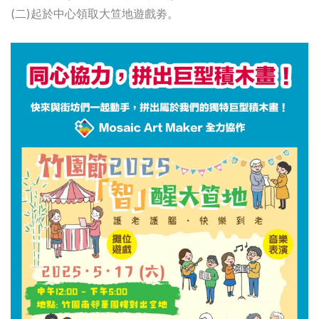
(二)起於中心領取大笪地遊戲劵。