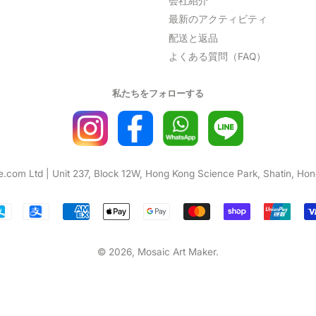
会社紹介
最新のアクティビティ
配送と返品
よくある質問（FAQ）
私たちをフォローする
e.com Ltd | Unit 237, Block 12W, Hong Kong Science Park, Shatin, Ho
お
支
払
© 2026,
Mosaic Art Maker
.
い
方
法