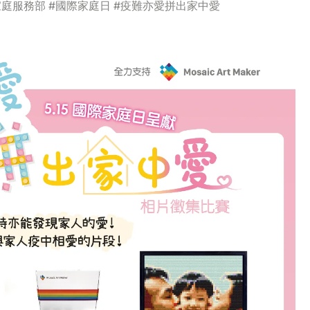
兒童及家庭服務部 #國際家庭日 #疫難亦愛拼出家中愛