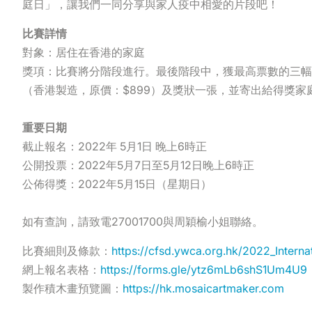
庭日」，讓我們一同分享與家人疫中相愛的片段吧！
比賽詳情
對象：居住在香港的家庭
獎項：比賽將分階段進行。最後階段中，獲最高票數的三幅作品將
（香港製造，原價：$899）及獎狀一張，並寄出給得獎
重要日期
截止報名：2022年 5月1日 晚上6時正
公開投票：2022年5月7日至5月12日晚上6時正
公佈得獎：2022年5月15日（星期日）
如有查詢，請致電27001700與周穎榆小姐聯絡。
比賽細則及條款：
https://cfsd.ywca.org.hk/2022_Interna
網上報名表格：
https://forms.gle/ytz6mLb6shS1Um4U9
製作積木畫預覽圖：
https://hk.mosaicartmaker.com