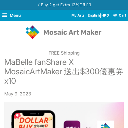
⚡ Buy 2 get Extra 12%Off 👉🏻
Menu
My Arts
English
HKD
Cart
FREE Shipping
MaBelle fanShare X
MosaicArtMaker 送出$300優惠券
x10
May 9, 2023