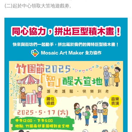
(二)起於中心領取大笪地遊戲劵。