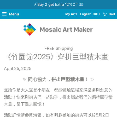
⚡ Buy 2 get Extra 12%Off 👉🏻
Menu
My Arts
English
HKD
Cart
FREE Shipping
《竹園節2025》齊拼巨型積木畫
April 25, 2025
✨
同心協力，拼出巨型積木畫！
✨
無論你是大人還是小朋友，都能體驗這場充滿樂趣與創意的
活動！快來與街坊們一起動手，拼出屬於我們的獨特巨型積
木畫，留下難忘回憶！
活動詳情請參閱海報，如有興趣參加的街坊可以於5月2日